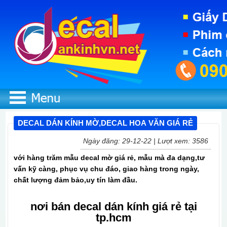
DECAL DÁN KÍNH MỜ,DECAL HOA VĂN GIÁ RẺ
Ngày đăng: 29-12-22 | Lượt xem: 3586
với hàng trăm mẫu decal mờ giá rẻ, mẫu mà đa dạng,tư
vấn kỹ càng, phục vụ chu đáo, giao hàng trong ngày,
chất lượng đảm bảo,uy tín làm đầu.
nơi bán decal dán kính giá rẻ tại
tp.hcm