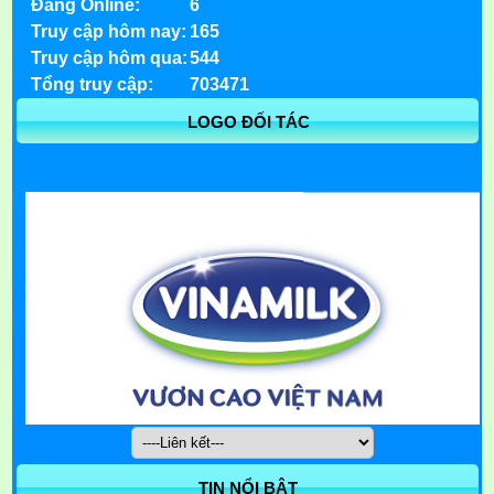
Đang Online:
6
Truy cập hôm nay:
165
Truy cập hôm qua:
544
Tổng truy cập:
703471
LOGO ĐỐI TÁC
TIN NỔI BẬT