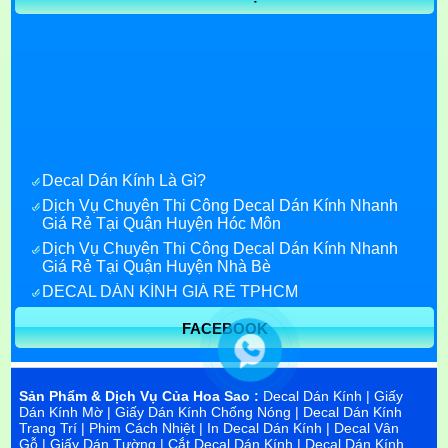
Decal Dán Kính Là Gì?
Dịch Vụ Chuyên Thi Công Decal Dán Kính Nhanh
Giá Rẻ Tại Quận Huyện Hóc Môn
Dịch Vụ Chuyên Thi Công Decal Dán Kính Nhanh
Giá Rẻ Tại Quận Huyện Nhà Bè
DECAL DÁN KÍNH GIÁ RẺ TPHCM
Decal Dán Kính Giá Rẻ quận 7
Decal dán kính quận 1
FACEBOOK
Decal dán kính bắc ninh
Decal dán kính tại bình dương
Sản Phẩm & Dịch Vụ Của Hoa Sao :
Decal Dán Kính
|
Giấy
In decal dán kính trang trí
Dán Kính Mờ
|
Giấy Dán Kính Chống Nóng
|
Decal Dán Kính
Decal dán kính phản quang tphcm
Trang Trí
|
Phim Cách Nhiệt
|
In Decal Dán Kính
|
Decal Vân
Gỗ
|
Giấy Dán Tường
|
Cắt Decal Dán Kính
|
Decal Dán Kính