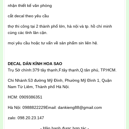
nhận thiết kế văn phòng
cắt decal theo yêu cầu
thợ thi công tại 2 thành phố lớn, hà nội và tp. hồ chí minh
cùng các tỉnh lân cận.
mọi yêu cầu hoặc tư vấn về sản phẩm sin liên hệ.
DECAL DÁN KÍNH HOA SAO
Trụ Sở chính:379 tây thạnh,F.tây thạnh,Q.tân phú, TP.HCM.
Chi Nhánh:53 đường Mỹ Đình, Phường Mỹ Đình 1, Quận
Nam Từ Liêm, Thành phố Hà Nội.
HCM: 0909386351
Hà Nội: 0988822229
Email: dankieng88@gmail.com
zalo: 098.20.23.147
- Hân hạnh được hợp tác -