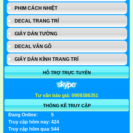
PHIM CÁCH NHIỆT
DECAL TRANG TRÍ
GIẤY DÁN TƯỜNG
DECAL VÂN GỖ
GIẤY DÁN KÍNH TRANG TRÍ
HỖ TRỢ TRỰC TUYẾN
Tư vấn báo giá: 0909386351
THỐNG KÊ TRUY CẬP
Đang Online:
5
Truy cập hôm nay:
424
Truy cập hôm qua:
544