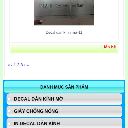
Decal dán kính mờ-11
Liên hệ
«
‹
1
2
3
›
»
DANH MỤC SẢN PHẨM
DECAL DÁN KÍNH MỜ
GIẤY CHỐNG NÓNG
IN DECAL DÁN KÍNH