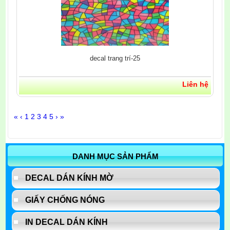
decal trang trí-25
Liên hệ
«
‹
1
2
3
4
5
›
»
DANH MỤC SẢN PHẨM
DECAL DÁN KÍNH MỜ
GIẤY CHỐNG NÓNG
IN DECAL DÁN KÍNH