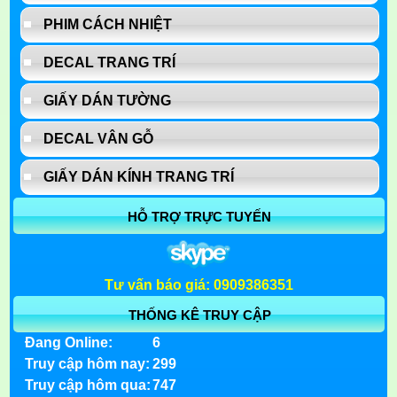
PHIM CÁCH NHIỆT
DECAL TRANG TRÍ
GIẤY DÁN TƯỜNG
DECAL VÂN GỖ
GIẤY DÁN KÍNH TRANG TRÍ
HỖ TRỢ TRỰC TUYẾN
Tư vấn báo giá: 0909386351
THỐNG KÊ TRUY CẬP
Đang Online:
6
Truy cập hôm nay:
299
Truy cập hôm qua:
747