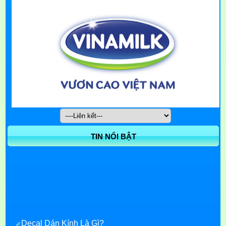
TIN NỔI BẬT
Decal Dán Kính Là Gì?