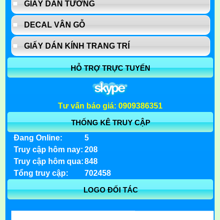
GIẤY DÁN TƯỜNG
DECAL VÂN GỖ
GIẤY DÁN KÍNH TRANG TRÍ
HỖ TRỢ TRỰC TUYẾN
Tư vấn báo giá: 0909386351
THỐNG KÊ TRUY CẬP
Đang Online:
5
Truy cập hôm nay:
208
Truy cập hôm qua:
848
Tổng truy cập:
702458
LOGO ĐỐI TÁC