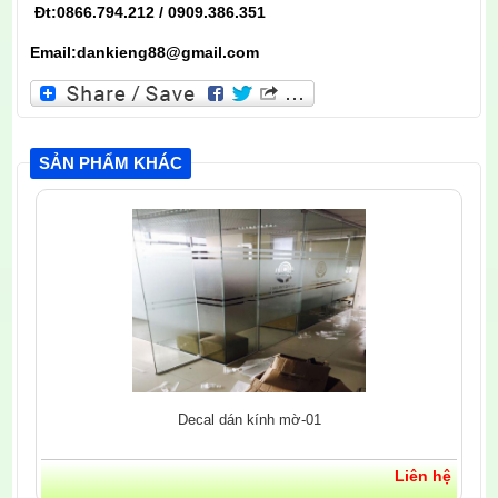
Đt:0866.794.212 / 0909.386.351
Email:dankieng88@gmail.com
SẢN PHẨM KHÁC
Decal dán kính mờ-01
Liên hệ