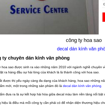
G
công ty hoa sao
decal dán kính văn ph
 ty chuyên dán kính văn phòng
y hoa sao được sinh ra vào những năm 2010 với ngành nghề chuyên về nộ
ặt ra hàng đầu sự hài lòng của khách là là thành công với hoa sao.
t được thị yếu ngày càng đa dạng của khách hàng, hoa sao những nă
ẩm mới, một trong những sản phảm đó là
decal dán kính văn phòng.
ẩm đưa ra là sự kết hợp hài hòa giữa decal màu làm nền tảng nổi bật c
 hiệu là điều mà mỗi công ty cần phải có để nhận diện thương hiệu c