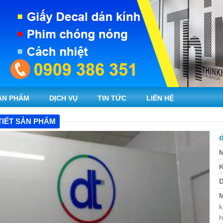
ẢN PHẨM
DỊCH VỤ
TIN TỨC
LIÊN HỆ
TIẾT SẢN PHẨM
M
K
M
k
h