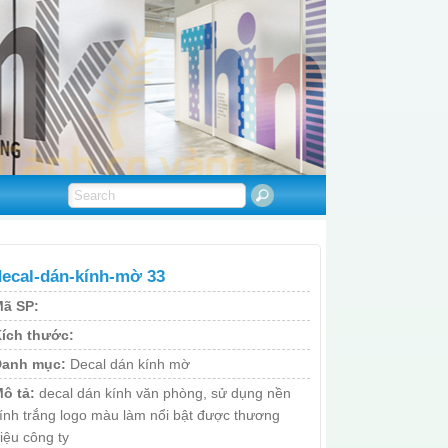
decal-dán-kính-mờ 33
ã SP:
ích thước:
Danh mục:
Decal dán kính mờ
ô tả:
decal dán kính văn phòng, sử dụng nền
ính trắng logo màu làm nổi bật được thương
iệu công ty