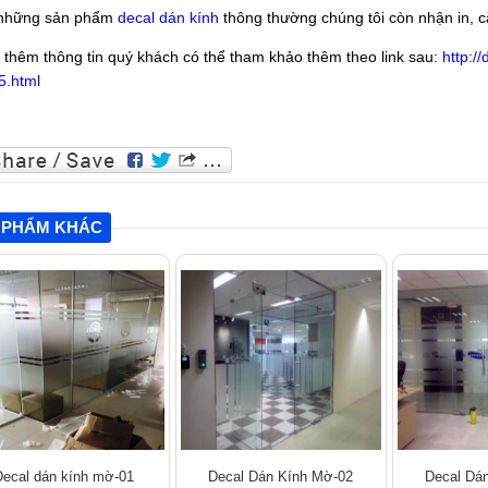
 những sản phẩm
decal dán kính
thông thường chúng tôi còn nhận in, 
t thêm thông tin quý khách có thể tham khảo thêm theo link sau:
http:/
5.html
 PHẨM KHÁC
Decal dán kính mờ-01
Decal Dán Kính Mờ-02
Decal Dá