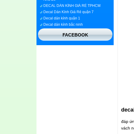
DECAL DÁN KÍNH GIÁ RẺ TPHCM
Decal Dán Kính Giá Rẻ quận 7
Decal dán kính quận 1
Decal dán kính bắc ninh
Decal dán kính tại bình dương
In decal dán kính trang trí
FACEBOOK
Decal dán kính phản quang tphcm
decal
đáp ứng
vách n