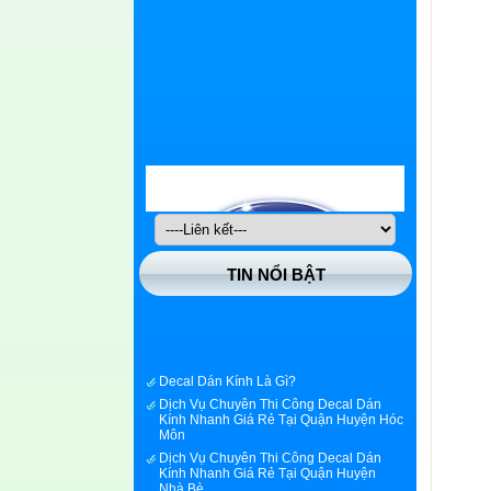
TIN NỔI BẬT
Decal Dán Kính Là Gì?
Dịch Vụ Chuyên Thi Công Decal Dán
Kính Nhanh Giá Rẻ Tại Quận Huyện Hóc
Môn
Dịch Vụ Chuyên Thi Công Decal Dán
Kính Nhanh Giá Rẻ Tại Quận Huyện
Nhà Bè