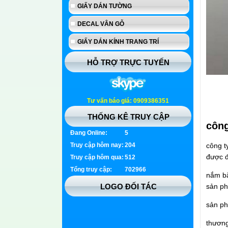
GIẤY DÁN TƯỜNG
DECAL VÂN GỖ
GIẤY DÁN KÍNH TRANG TRÍ
HỖ TRỢ TRỰC TUYẾN
Tư vấn báo giá: 0909386351
THỐNG KÊ TRUY CẬP
công
Đang Online:
5
Truy cập hôm nay:
204
công t
được đ
Truy cập hôm qua:
512
Tổng truy cập:
702966
nắm bắ
LOGO ĐỐI TÁC
sản ph
sản ph
thương