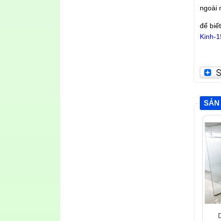
ngoài
để biế
Kinh-1
SẢN