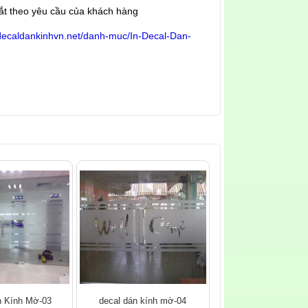
cắt theo yêu cầu của khách hàng
/decaldankinhvn.net/danh-muc/In-Decal-Dan-
n Kính Mờ-03
decal dán kính mờ-04