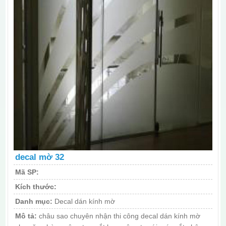
decal mờ 32
Mã SP:
Kích thước:
Danh mục:
Decal dán kính mờ
Mô tả:
châu sao chuyên nhận thi công decal dán kính mờ