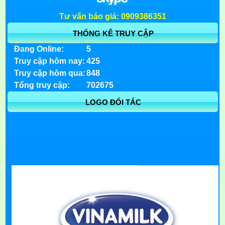
Tư vấn báo giá: 0909386351
THỐNG KÊ TRUY CẬP
Đang Online:
5
Truy cập hôm nay:
425
Truy cập hôm qua:
848
Tổng truy cập:
702675
LOGO ĐỐI TÁC