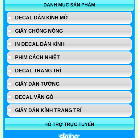
DANH MỤC SẢN PHẨM
DECAL DÁN KÍNH MỜ
GIẤY CHỐNG NÓNG
IN DECAL DÁN KÍNH
PHIM CÁCH NHIỆT
DECAL TRANG TRÍ
GIẤY DÁN TƯỜNG
DECAL VÂN GỖ
GIẤY DÁN KÍNH TRANG TRÍ
HỖ TRỢ TRỰC TUYẾN