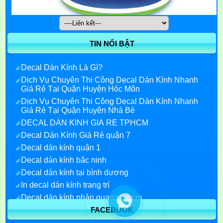
TIN NỔI BẬT
Decal Dán Kính Là Gì?
Dịch Vụ Chuyên Thi Công Decal Dán Kính Nhanh
Giá Rẻ Tại Quận Huyện Hóc Môn
Dịch Vụ Chuyên Thi Công Decal Dán Kính Nhanh
Giá Rẻ Tại Quận Huyện Nhà Bè
DECAL DÁN KÍNH GIÁ RẺ TPHCM
Decal Dán Kính Giá Rẻ quận 7
Decal dán kính quận 1
Decal dán kính bắc ninh
Decal dán kính tại bình dương
In decal dán kính trang trí
Decal dán kính phản quang tphcm
FACEBOOK