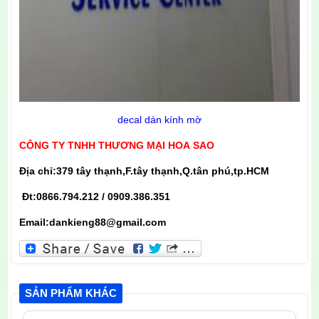
decal dán kính mờ
CÔNG TY TNHH THƯƠNG MẠI HOA SAO
Địa chỉ:379 tây thạnh,F.tây thạnh,Q.tân phú,tp.HCM
Đt:0866.794.212 / 0909.386.351
Email:dankieng88@gmail.com
SẢN PHẨM KHÁC