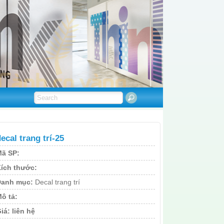
ecal trang trí-25
ã SP:
ích thước:
Danh mục:
Decal trang trí
ô tả:
iá:
liên hệ