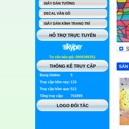
GIẤY DÁN TƯỜNG
DECAL VÂN GỖ
GIẤY DÁN KÍNH TRANG TRÍ
HỖ TRỢ TRỰC TUYẾN
Tư vấn báo giá: 0909386351
THỐNG KÊ TRUY CẬP
SẢN
Đang Online:
5
Truy cập hôm nay:
133
Truy cập hôm qua:
512
Tổng truy cập:
702895
LOGO ĐỐI TÁC