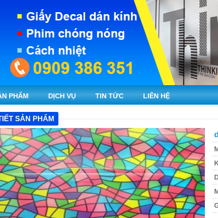
ẢN PHẨM
DỊCH VỤ
TIN TỨC
LIÊN HỆ
TIẾT SẢN PHẨM
d
M
K
M
G