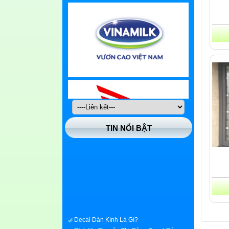
TIN NỔI BẬT
Decal Dán Kính Là Gì?
Dịch Vụ Chuyên Thi Công Decal Dán