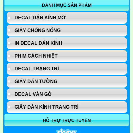
DANH MỤC SẢN PHẨM
DECAL DÁN KÍNH MỜ
GIẤY CHỐNG NÓNG
IN DECAL DÁN KÍNH
PHIM CÁCH NHIỆT
DECAL TRANG TRÍ
GIẤY DÁN TƯỜNG
DECAL VÂN GỖ
GIẤY DÁN KÍNH TRANG TRÍ
HỖ TRỢ TRỰC TUYẾN