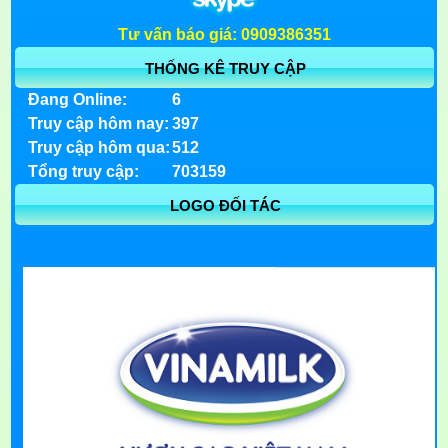
Tư vấn báo giá: 0909386351
THỐNG KÊ TRUY CẬP
Đang Online:
6
Truy cập hôm nay:
397
Truy cập hôm qua:
512
Tổng truy cập:
703159
LOGO ĐỐI TÁC