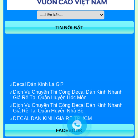
TIN NỔI BẬT
Decal Dán Kính Là Gì?
Dịch Vụ Chuyên Thi Công Decal Dán Kính Nhanh
Giá Rẻ Tại Quận Huyện Hóc Môn
Dịch Vụ Chuyên Thi Công Decal Dán Kính Nhanh
Giá Rẻ Tại Quận Huyện Nhà Bè
DECAL DÁN KÍNH GIÁ RẺ TPHCM
Decal Dán Kính Giá Rẻ quận 7
FACEBOOK
Decal dán kính quận 1