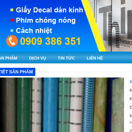
ẢN PHẨM
DỊCH VỤ
TIN TỨC
LIÊN HỆ
TIẾT SẢN PHẨM
d
M
K
M
h
G