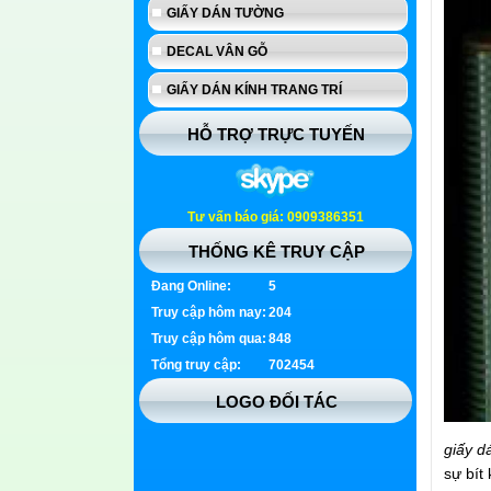
GIẤY DÁN TƯỜNG
DECAL VÂN GỖ
GIẤY DÁN KÍNH TRANG TRÍ
HỖ TRỢ TRỰC TUYẾN
Tư vấn báo giá: 0909386351
THỐNG KÊ TRUY CẬP
Đang Online:
5
Truy cập hôm nay:
204
Truy cập hôm qua:
848
Tổng truy cập:
702454
LOGO ĐỐI TÁC
giấy d
sự bít 