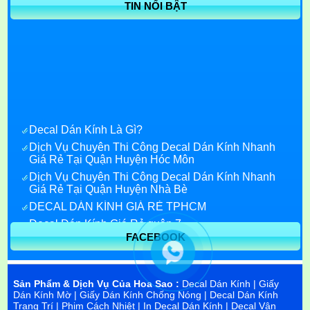
TIN NỔI BẬT
Decal Dán Kính Là Gì?
Dịch Vụ Chuyên Thi Công Decal Dán Kính Nhanh
Giá Rẻ Tại Quận Huyện Hóc Môn
Dịch Vụ Chuyên Thi Công Decal Dán Kính Nhanh
Giá Rẻ Tại Quận Huyện Nhà Bè
DECAL DÁN KÍNH GIÁ RẺ TPHCM
Decal Dán Kính Giá Rẻ quận 7
Decal dán kính quận 1
FACEBOOK
Decal dán kính bắc ninh
Decal dán kính tại bình dương
Sản Phẩm & Dịch Vụ Của Hoa Sao :
Decal Dán Kính
|
Giấy
In decal dán kính trang trí
Dán Kính Mờ
|
Giấy Dán Kính Chống Nóng
|
Decal Dán Kính
Decal dán kính phản quang tphcm
Trang Trí
|
Phim Cách Nhiệt
|
In Decal Dán Kính
|
Decal Vân