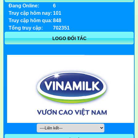
Đang Online:
6
Truy cập hôm nay:
101
Truy cập hôm qua:
848
Tổng truy cập:
702351
LOGO ĐỐI TÁC