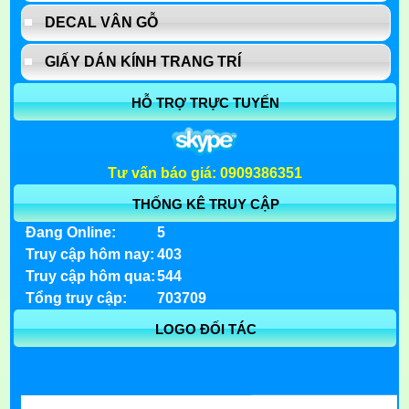
DECAL VÂN GỖ
GIẤY DÁN KÍNH TRANG TRÍ
HỖ TRỢ TRỰC TUYẾN
Tư vấn báo giá: 0909386351
THỐNG KÊ TRUY CẬP
Đang Online:
5
Truy cập hôm nay:
403
Truy cập hôm qua:
544
Tổng truy cập:
703709
LOGO ĐỐI TÁC