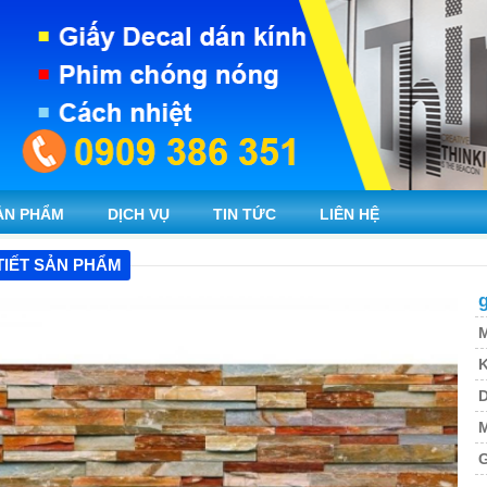
ẢN PHẨM
DỊCH VỤ
TIN TỨC
LIÊN HỆ
TIẾT SẢN PHẨM
M
K
M
G