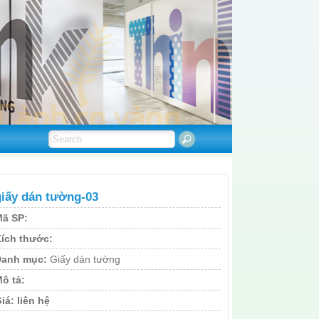
giấy dán tường-03
ã SP:
ích thước:
Danh mục:
Giấy dán tường
ô tả:
iá:
liên hệ