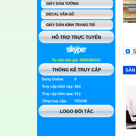
GIẤY DÁN TƯỜNG
DECAL VÂN GỖ
GIẤY DÁN KÍNH TRANG TRÍ
HỖ TRỢ TRỰC TUYẾN
Tư vấn báo giá: 0909386351
THỐNG KÊ TRUY CẬP
SẢN
Đang Online:
5
Truy cập hôm nay:
484
Truy cập hôm qua:
512
Tổng truy cập:
703246
LOGO ĐỐI TÁC