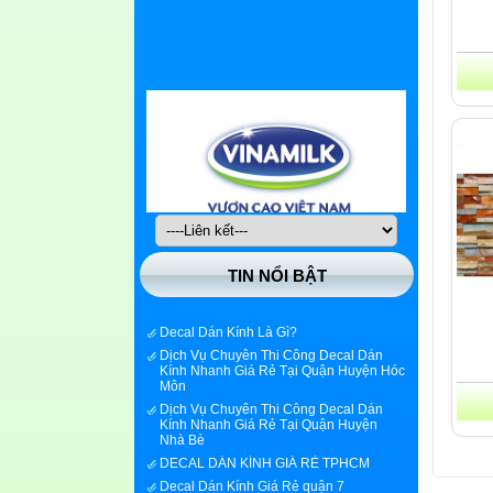
TIN NỔI BẬT
Decal Dán Kính Là Gì?
Dịch Vụ Chuyên Thi Công Decal Dán
Kính Nhanh Giá Rẻ Tại Quận Huyện Hóc
Môn
Dịch Vụ Chuyên Thi Công Decal Dán
Kính Nhanh Giá Rẻ Tại Quận Huyện
Nhà Bè
DECAL DÁN KÍNH GIÁ RẺ TPHCM
Decal Dán Kính Giá Rẻ quận 7