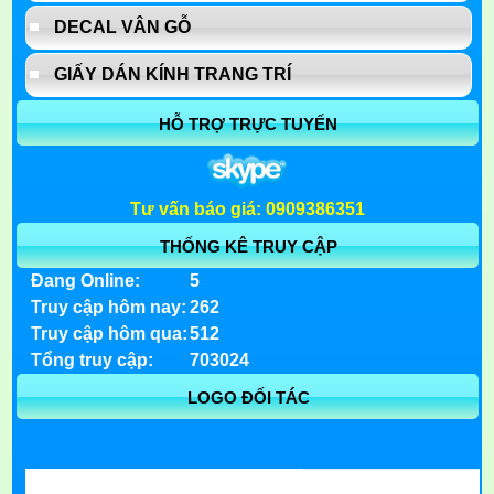
DECAL VÂN GỖ
GIẤY DÁN KÍNH TRANG TRÍ
HỖ TRỢ TRỰC TUYẾN
Tư vấn báo giá: 0909386351
THỐNG KÊ TRUY CẬP
Đang Online:
5
Truy cập hôm nay:
262
Truy cập hôm qua:
512
Tổng truy cập:
703024
LOGO ĐỐI TÁC