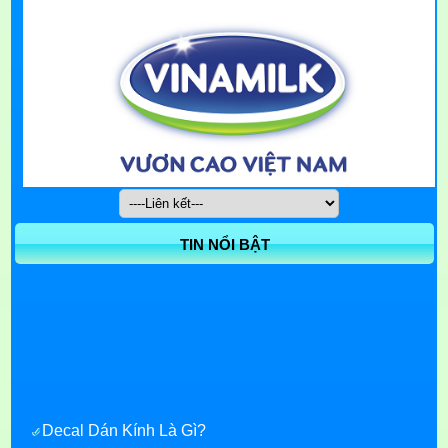
TIN NỔI BẬT
Decal Dán Kính Là Gì?
Dịch Vụ Chuyên Thi Công Decal Dán Kính Nhanh