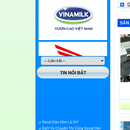
SẢN
TIN NỔI BẬT
Decal Dán Kính Là Gì?
Dịch Vụ Chuyên Thi Công Decal Dán
Kính Nhanh Giá Rẻ Tại Quận Huyện Hóc