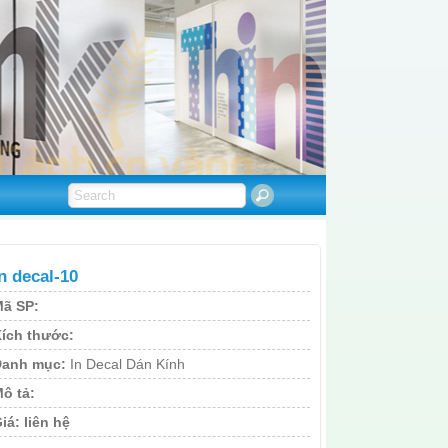
n decal-10
ã SP:
ích thước:
Danh mục:
In Decal Dán Kính
ô tả:
iá:
liên hệ