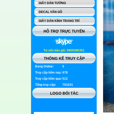
GIẤY DÁN TƯỜNG
DECAL VÂN GỖ
GIẤY DÁN KÍNH TRANG TRÍ
HỖ TRỢ TRỰC TUYẾN
Tư vấn báo giá: 0909386351
THỐNG KÊ TRUY CẬP
Đang Online:
5
Truy cập hôm nay:
478
Truy cập hôm qua:
512
Tổng truy cập:
703241
LOGO ĐỐI TÁC