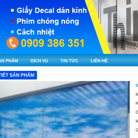
ẢN PHẨM
DỊCH VỤ
TIN TỨC
LIÊN HỆ
TIẾT SẢN PHẨM
i
M
K
M
G