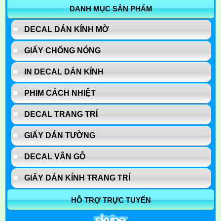
DANH MỤC SẢN PHẨM
DECAL DÁN KÍNH MỜ
GIẤY CHỐNG NÓNG
IN DECAL DÁN KÍNH
PHIM CÁCH NHIỆT
DECAL TRANG TRÍ
GIẤY DÁN TƯỜNG
DECAL VÂN GỖ
GIẤY DÁN KÍNH TRANG TRÍ
HỖ TRỢ TRỰC TUYẾN