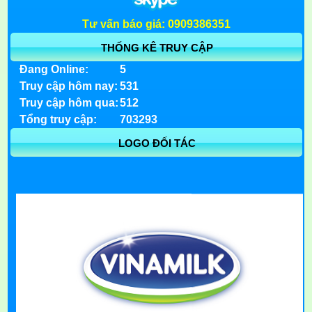
Tư vấn báo giá: 0909386351
THỐNG KÊ TRUY CẬP
Đang Online:
5
Truy cập hôm nay:
531
Truy cập hôm qua:
512
Tổng truy cập:
703293
LOGO ĐỐI TÁC