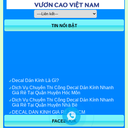
TIN NỔI BẬT
Decal Dán Kính Là Gì?
Dịch Vụ Chuyên Thi Công Decal Dán Kính Nhanh
Giá Rẻ Tại Quận Huyện Hóc Môn
Dịch Vụ Chuyên Thi Công Decal Dán Kính Nhanh
Giá Rẻ Tại Quận Huyện Nhà Bè
DECAL DÁN KÍNH GIÁ RẺ TPHCM
Decal Dán Kính Giá Rẻ quận 7
FACEBOOK
Decal dán kính quận 1