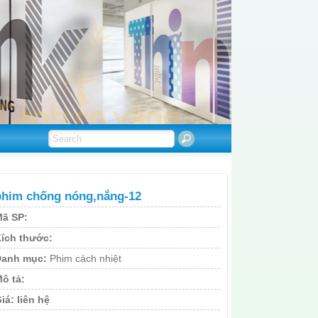
phim chống nóng,nắng-12
ã SP:
ích thước:
Danh mục:
Phim cách nhiệt
ô tả:
iá:
liên hệ