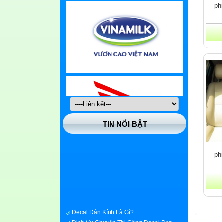
ph
TIN NỔI BẬT
ph
Decal Dán Kính Là Gì?
Dịch Vụ Chuyên Thi Công Decal Dán