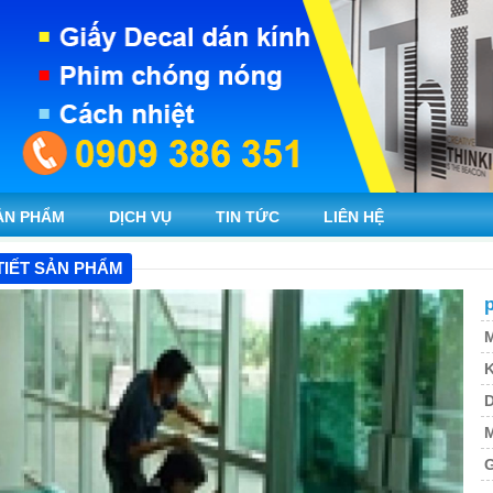
ẢN PHẨM
DỊCH VỤ
TIN TỨC
LIÊN HỆ
TIẾT SẢN PHẨM
M
K
M
G