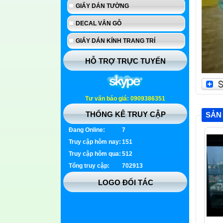
GIẤY DÁN TƯỜNG
DECAL VÂN GỖ
GIẤY DÁN KÍNH TRANG TRÍ
HỖ TRỢ TRỰC TUYẾN
Tư vấn báo giá: 0909386351
THỐNG KÊ TRUY CẬP
SẢN
Đang Online:
7
Truy cập hôm nay:
151
Truy cập hôm qua:
512
Tổng truy cập:
702913
LOGO ĐỐI TÁC