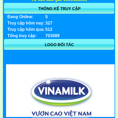
THỐNG KÊ TRUY CẬP
Đang Online:
5
Truy cập hôm nay:
327
Truy cập hôm qua:
512
Tổng truy cập:
703089
LOGO ĐỐI TÁC