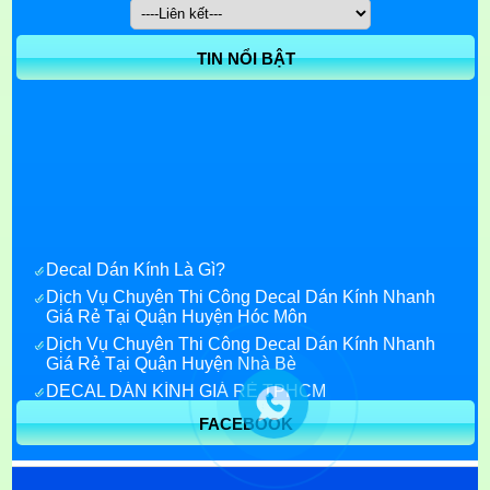
TIN NỔI BẬT
Decal Dán Kính Là Gì?
Dịch Vụ Chuyên Thi Công Decal Dán Kính Nhanh
Giá Rẻ Tại Quận Huyện Hóc Môn
Dịch Vụ Chuyên Thi Công Decal Dán Kính Nhanh
Giá Rẻ Tại Quận Huyện Nhà Bè
DECAL DÁN KÍNH GIÁ RẺ TPHCM
Decal Dán Kính Giá Rẻ quận 7
FACEBOOK
Decal dán kính quận 1
Decal dán kính bắc ninh
Decal dán kính tại bình dương