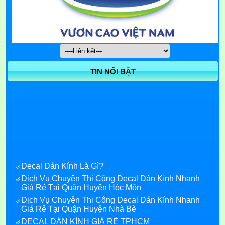
TIN NỔI BẬT
Decal Dán Kính Là Gì?
Dịch Vụ Chuyên Thi Công Decal Dán Kính Nhanh
Giá Rẻ Tại Quận Huyện Hóc Môn
Dịch Vụ Chuyên Thi Công Decal Dán Kính Nhanh
Giá Rẻ Tại Quận Huyện Nhà Bè
DECAL DÁN KÍNH GIÁ RẺ TPHCM