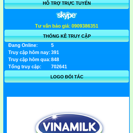
HỖ TRỢ TRỰC TUYẾN
Tư vấn báo giá: 0909386351
THỐNG KÊ TRUY CẬP
Đang Online:
5
Truy cập hôm nay:
391
Truy cập hôm qua:
848
Tổng truy cập:
702641
LOGO ĐỐI TÁC