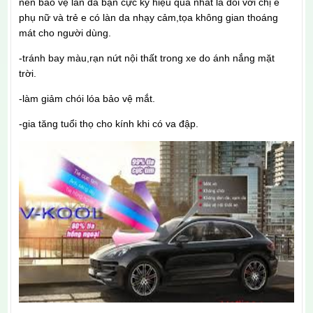
nên bảo vệ làn da bạn cực kỳ hiệu quả nhất là đối với chị e
phụ nữ và trẻ e có làn da nhạy cảm,tọa không gian thoáng
mát cho người dùng.
-tránh bay màu,rạn nứt nội thất trong xe do ánh nắng mặt
trời.
-làm giảm chói lóa bảo vệ mắt.
-gia tăng tuổi thọ cho kính khi có va đập
.