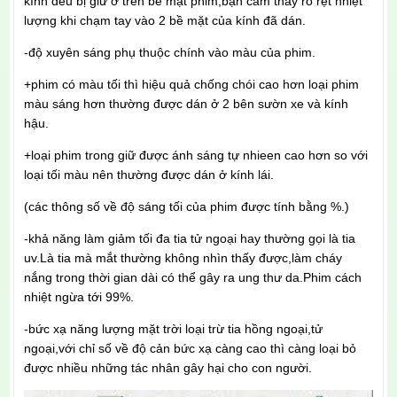
kính đều bị giữ ở trên bề mặt phim,bạn cảm thấy rõ rệt nhiệt
lượng khi chạm tay vào 2 bề mặt của kính đã dán.
-độ xuyên sáng phụ thuộc chính vào màu của phim.
+phim có màu tối thì hiệu quả chống chói cao hơn loại phim
màu sáng hơn thường được dán ở 2 bên sườn xe và kính
hậu.
+loại phim trong giữ được ánh sáng tự nhieen cao hơn so với
loại tối màu nên thường được dán ở kính lái.
(các thông số về độ sáng tối của phim được tính bằng %.)
-khả năng làm giảm tối đa tia tử ngoại hay thường gọi là tia
uv.Là tia mà mắt thường không nhìn thấy được,làm cháy
nắng trong thời gian dài có thể gây ra ung thư da.Phim cách
nhiệt ngừa tới 99%.
-bức xạ năng lượng mặt trời loại trừ tia hồng ngoại,tử
ngoại,với chỉ số về độ cản bức xạ càng cao thì càng loại bỏ
được nhiều những tác nhân gây hại cho con người.