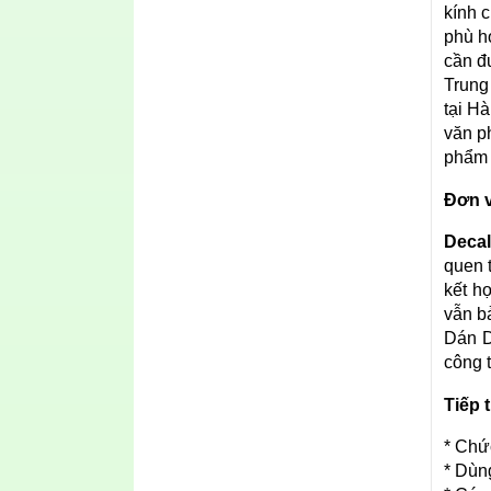
kính 
phù h
cần đ
Trung
tại H
văn p
phẩm 
Đơn 
Decal
quen 
kết h
vẫn b
Dán D
công 
Tiếp 
* Chứ
* Dùn