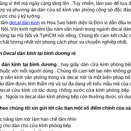
cũng vì thế mà ngày càng tăng lên . Tuy nhiên, làm sao để lự
ợp và phương án dán cửa sổ kính văn phòng công sở độc đáo nh
ược chú ý kỹ lưỡng .
 tâm
decal dán kính
vs Hoa Sao hãnh diện là Đơn vị dẫn đầu tr
à Nội. Với kinh nghiệm lâu năm vận hành trong ngành decal dá
hòng tại Hà Nội và TpHCM nói riêng, Chúng tôi cam kết chắc 
chất lượng nhất với phong cách phục vụ chuyên nghiệp nhất.
vị
Decal dán kính tại bình dương
rẻ
 dán kính tại bình dương
, hay giấy dán cửa kính phòng bế
thuộc với mỗi người dùng . Chúng tôi cam kết tạo nên không g
ợp nền kính văn phòng trong và decal mờ là một biện pháp bố 
ảo đảm được tính thẩm mỹ và sự đa dạng về kiểu mẫu mã của d
ecal cửa kính có tác dụng chống sước cửa kính phòng bếp
ty . Ngoài ra decal dán kính phòng bếp còn thường được sử dụn
theo chúng tôi xin gửi tới các bạn một số điểm chính của 
c năng làm mờ làm hạn chế tầm nhìn
g cho dán cho cửa kính phòng bếp