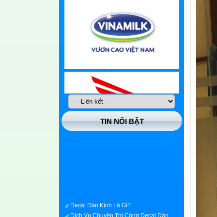
TIN NỔI BẬT
Decal Dán Kính Là Gì?
Dịch Vụ Chuyên Thi Công Decal Dán
Kính Nhanh Giá Rẻ Tại Quận Huyện Hóc