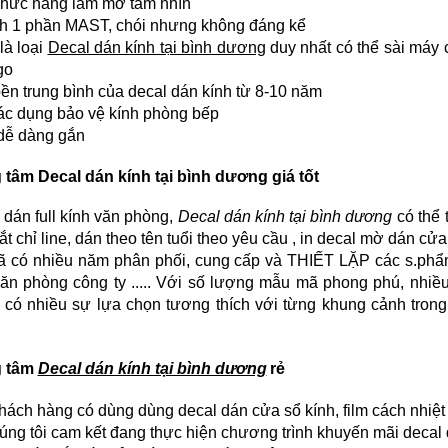
chức năng làm mờ tầm nhìn
nh 1 phần MAST, chói nhưng không đáng kể
là loại
Decal dán kính tại bình dương
duy nhất có thể sài máy c
go
bền trung bình của decal dán kính từ 8-10 năm
tác dụng bảo vệ kính phòng bếp
 dễ dàng gắn
g tâm
Decal dán kính tại bình dương
giá tốt
 dán full kính văn phòng,
Decal dán kính tại bình dương
có thể 
ắt chỉ line, dán theo tên tuổi theo yêu cầu
, in decal mờ dán cử
ã có nhiều năm phân phối, cung cấp và THIẾT LẶP các s.phẩm
văn phòng công ty ..... Với số lượng mẫu mã phong phú, nhiề
 có nhiều sự lựa chọn tương thích với từng khung cảnh trong
.
g tâm
Decal dán kính tại bình dương
rẻ
ách hàng có dùng dùng decal dán cửa sổ kính, film cách nhiệt v
húng tôi cam kết đang thực hiện chương trình khuyến mãi decal 