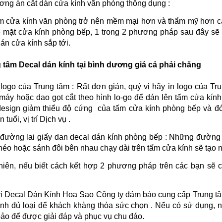
ơng án cắt dán cửa kính văn phòng thông dụng :
m cửa kính văn phòng trở nên mềm mại hơn và thẩm mỹ hơn cá
ề mặt cửa kính phòng bếp, 1 trong 2 phương pháp sau đây sẽ
án cửa kính sắp tới.
 tâm Decal dán kính tại bình dương giá cả phải chăng
 logo của Trung tâm : Rất đơn giản, quý vị hãy in logo của T
máy hoặc dao gọt cắt theo hình lo-go để dán lên tấm cửa kính 
design giảm thiểu độ cứng của tấm cửa kính phòng bếp và 
 tuổi, vị trí Dịch vụ .
 đường lai giấy dan decal dán kính phòng bếp : Những đườn
héo hoặc sánh đôi bên nhau chạy dài trên tấm cửa kính sẽ tạo 
hiên, nếu biết cách kết hợp 2 phương pháp trên các bạn sẽ
ị Decal Dán Kính Hoa Sao Công ty đảm bảo cung cấp Trung tâm i
ính đủ loại để khách khàng thỏa sức chọn . Nếu có sử dụng, n
ảo để được giải đáp và phục vụ chu đáo.