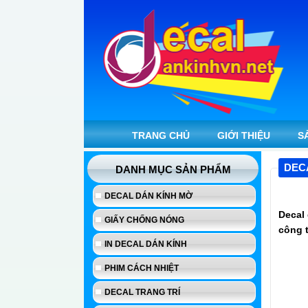
TRANG CHỦ
GIỚI THIỆU
S
DEC
DANH MỤC SẢN PHẨM
DECAL DÁN KÍNH MỜ
Decal
GIẤY CHỐNG NÓNG
công t
IN DECAL DÁN KÍNH
PHIM CÁCH NHIỆT
DECAL TRANG TRÍ