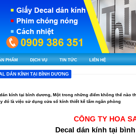
ẢN PHẨM
DỊCH VỤ
TIN TỨC
LIÊN HỆ
AL DÁN KÍNH TẠI BÌNH DƯƠNG
 dán kính tại bình dương, Một trong những điểm không thể nào t
y đó là việc sử dụng cửa sổ kính thiết kế tấm ngăn phòng
CÔNG TY HOA S
Decal dán kính tại bìn