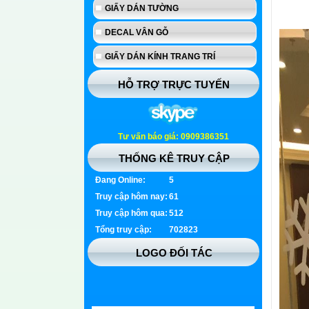
GIẤY DÁN TƯỜNG
DECAL VÂN GỖ
GIẤY DÁN KÍNH TRANG TRÍ
HỖ TRỢ TRỰC TUYẾN
Tư vấn báo giá: 0909386351
THỐNG KÊ TRUY CẬP
Đang Online:
5
Truy cập hôm nay:
61
Truy cập hôm qua:
512
Tổng truy cập:
702823
LOGO ĐỐI TÁC