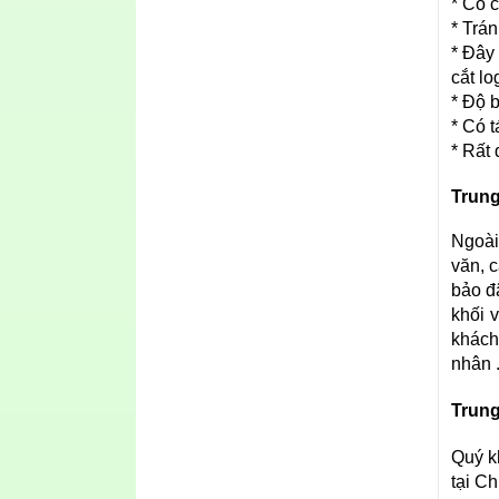
* Có 
* Trá
* Đây 
cắt lo
* Độ 
* Có 
* Rất
Trun
Ngoài
văn, c
bảo đ
khối 
khách
nhân 
Trun
Quý kh
tại C