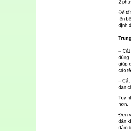
2 phư
Để tấ
lên b
định d
Trung
– Cắt
dùng 
giúp 
cáo tên
– Cắt
đan c
Tuy n
hơn.
Đơn v
dán k
đảm b