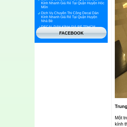
Môn
Dịch Vụ Chuyên Thi Công Decal Dán
Kính Nhanh Giá Rẻ Tại Quận Huyện
Nhà Bè
DECAL DÁN KÍNH GIÁ RẺ TPHCM
Decal Dán Kính Giá Rẻ quận 7
Decal dán kính quận 1
FACEBOOK
Decal dán kính bắc ninh
Decal dán kính tại bình dương
In decal dán kính trang trí
Decal dán kính phản quang tphcm
Trun
Một t
kính 