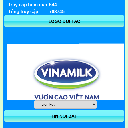
Truy cập hôm qua:
544
Tổng truy cập:
703745
LOGO ĐỐI TÁC
TIN NỔI BẬT