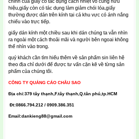
chính của giấy có tác dụng cách nhiệt vô cùng hữu
hiệu,giấy còn có tác dụng làm giảm chói lóa,giấy
thường được dán trên kính tại cá khu vực có ánh nắng
chiếu vào trực tiếp.
giấy dán kính một chiều sau khi dán chúng ta vẫn nhìn
ra ngoài một cách thoải mãi và người bên ngoai không
thể nhìn vào trong.
quý khách cần tìm hiểu thêm về sản phẩm sin liên hệ
theo địa chỉ dưới để được tư vấn cặn kẽ về từng sản
phẩm của chúng tôi.
CÔNG TY QUẢNG CÁO CHÂU SAO
Địa chỉ:379 tây thạnh,F.tây thạnh,Q.tân phú,tp.HCM
Đt:0866.794.212 / 0909.386.351
Email:dankieng88@gmail.com