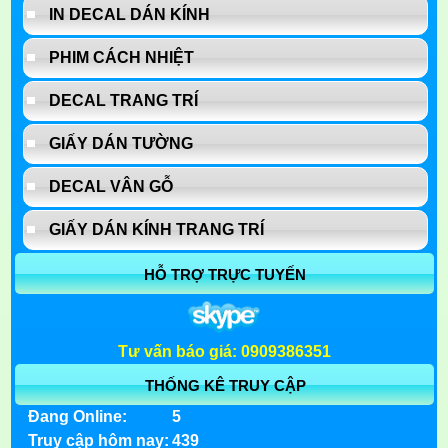
IN DECAL DÁN KÍNH
PHIM CÁCH NHIỆT
DECAL TRANG TRÍ
GIẤY DÁN TƯỜNG
DECAL VÂN GỖ
GIẤY DÁN KÍNH TRANG TRÍ
HỖ TRỢ TRỰC TUYẾN
Tư vấn báo giá: 0909386351
THỐNG KÊ TRUY CẬP
Đang Online:
5
Truy cập hôm nay:
439