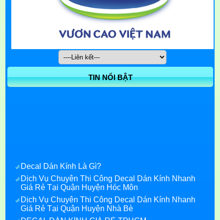
TIN NỔI BẬT
Decal Dán Kính Là Gì?
Dịch Vụ Chuyên Thi Công Decal Dán Kính Nhanh
Giá Rẻ Tại Quận Huyện Hóc Môn
Dịch Vụ Chuyên Thi Công Decal Dán Kính Nhanh
Giá Rẻ Tại Quận Huyện Nhà Bè
DECAL DÁN KÍNH GIÁ RẺ TPHCM