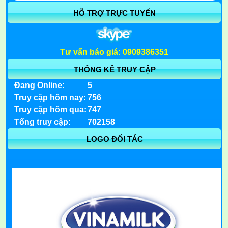
HỖ TRỢ TRỰC TUYẾN
Tư vấn báo giá: 0909386351
THỐNG KÊ TRUY CẬP
Đang Online:
5
Truy cập hôm nay:
756
Truy cập hôm qua:
747
Tổng truy cập:
702158
LOGO ĐỐI TÁC