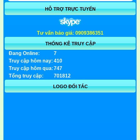
HỖ TRỢ TRỰC TUYẾN
Tư vấn báo giá: 0909386351
THỐNG KÊ TRUY CẬP
Đang Online:
7
Truy cập hôm nay:
410
Truy cập hôm qua:
747
Tổng truy cập:
701812
LOGO ĐỐI TÁC