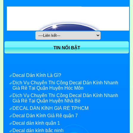
TIN NỔI BẬT
Decal Dán Kính Là Gì?
Dịch Vụ Chuyên Thi Công Decal Dán Kính Nhanh
Giá Rẻ Tại Quận Huyện Hóc Môn
Dịch Vụ Chuyên Thi Công Decal Dán Kính Nhanh
Giá Rẻ Tại Quận Huyện Nhà Bè
DECAL DÁN KÍNH GIÁ RẺ TPHCM
Decal Dán Kính Giá Rẻ quận 7
Decal dán kính quận 1
Decal dán kính bắc ninh