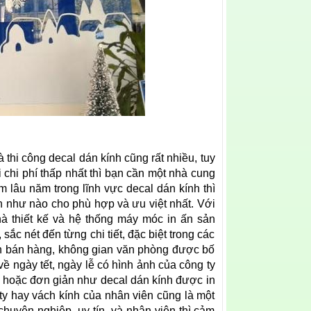
à thi công decal dán kính cũng rất nhiều, tuy
chi phí thấp nhất thì bạn cần một nhà cung
m lâu năm trong lĩnh vực decal dán kính thì
h như nào cho phù hợp và ưu việt nhất. Với
à thiết kế và hệ thống máy móc in ấn sản
ắc nét đến từng chi tiết, đặc biệt trong các
gian bán hàng, không gian văn phòng được bố
ề ngày tết, ngày lễ có hình ảnh của công ty
, hoặc đơn giản như decal dán kính được in
 ty hay vách kính của nhân viên cũng là một
chuyên nghiệp, uy tín, và nhân viên thì cảm