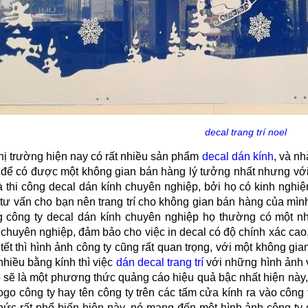
decal trang trí noel
thị trường hiện nay có rất nhiều sản phẩm
decal dán kính
, và nh
 để có được một không gian bán hàng lý tưởng nhất nhưng với 
à thi công decal dán kính chuyên nghiệp, bởi họ có kinh nghiệ
 tư vấn cho bạn nên trang trí cho không gian bán hàng của mìn
 công ty decal dán kính chuyên nghiệp họ thường có một nh
huyên nghiệp, đảm bảo cho việc in decal có độ chính xác cao, s
ễ tết thì hình ảnh công ty cũng rất quan trọng, với một không 
t nhiều bằng kính thì việc
dán decal trang trí
với những hình ảnh v
ó sẽ là một phương thức quảng cáo hiệu quả bậc nhất hiện này
logo công ty hay tên công ty trên các tấm cửa kính ra vào công
thức rất phổ biến hiện này, nó mang đến một hình ảnh công ty 