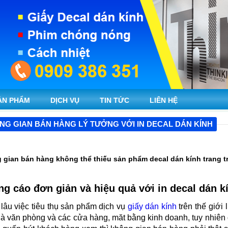
ẢN PHẨM
DỊCH VỤ
TIN TỨC
LIÊN HỆ
NG GIAN BÁN HÀNG LÝ TƯỞNG VỚI IN DECAL DÁN KÍNH
gian bán hàng không thể thiếu sản phẩm decal dán kính trang tr
g cáo đơn giản và hiệu quả với in decal dán k
 lâu việc tiêu thụ sản phẩm dịch vụ
giấy dán kính
trên thế giới 
hà văn phòng và các cửa hàng, măt bằng kinh doanh, tuy nhiên 