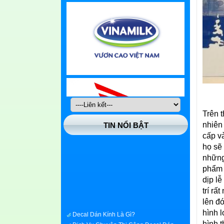
Trên 
nhiên
TIN NỔI BẬT
cấp v
họ sẽ
những
phẩm c
dịp l
trí rấ
lên đ
Decal Dán Kính Là Gì?
hình 
Dịch Vụ Chuyên Thi Công Decal Dán
hình 