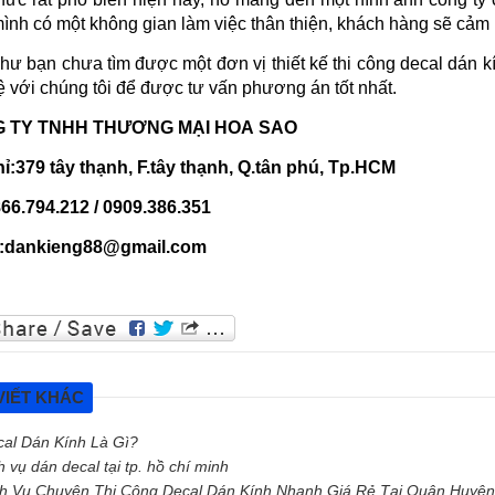
mình có một không gian làm việc thân thiện, khách hàng sẽ cảm
hư bạn chưa tìm được một đơn vị thiết kế thi công decal dán k
ệ với chúng tôi để được tư vấn phương án tốt nhất.
 TY TNHH THƯƠNG MẠI HOA SAO
hỉ:379 tây thạnh, F.tây thạnh, Q.tân phú, Tp.HCM
66.794.212 / 0909.386.351
l:dankieng88@gmail.com
VIẾT KHÁC
al Dán Kính Là Gì?
h vụ dán decal tại tp. hồ chí minh
h Vụ Chuyên Thi Công Decal Dán Kính Nhanh Giá Rẻ Tại Quận Huyệ