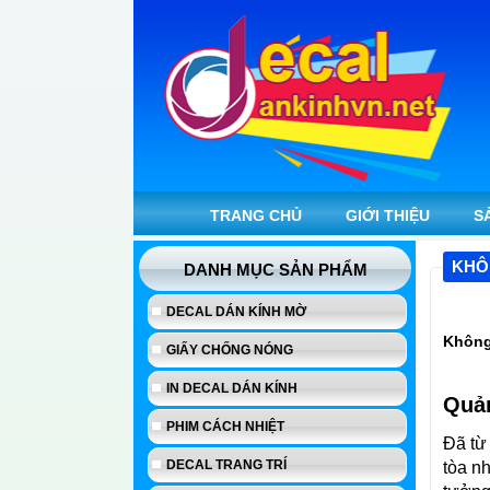
TRANG CHỦ
GIỚI THIỆU
S
KHÔ
DANH MỤC SẢN PHẨM
DECAL DÁN KÍNH MỜ
Không 
GIẤY CHỐNG NÓNG
IN DECAL DÁN KÍNH
Quản
PHIM CÁCH NHIỆT
Đã từ
DECAL TRANG TRÍ
tòa n