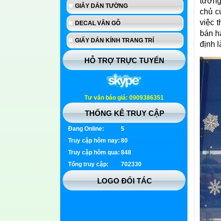
tưởng
GIẤY DÁN TƯỜNG
chủ c
việc 
DECAL VÂN GỖ
bán h
GIẤY DÁN KÍNH TRANG TRÍ
định l
HỖ TRỢ TRỰC TUYẾN
Tư vấn báo giá: 0909386351
THỐNG KÊ TRUY CẬP
Đang Online:
5
Truy cập hôm nay:
80
Truy cập hôm qua:
848
Tổng truy cập:
702330
LOGO ĐỐI TÁC