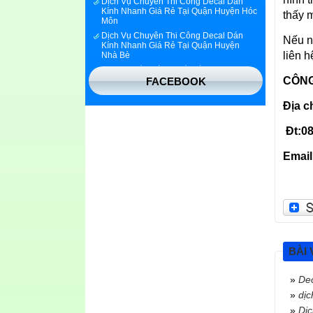
Kính Nhanh Giá Rẻ Tại Quận Huyện Hóc
Môn
thấy 
Dịch Vụ Chuyên Thi Công Decal Dán
Kính Nhanh Giá Rẻ Tại Quận Huyện
Nếu n
Nhà Bè
liên h
DECAL DÁN KÍNH GIÁ RẺ TPHCM
Decal Dán Kính Giá Rẻ quận 7
CÔNG
FACEBOOK
Decal dán kính quận 1
Decal dán kính bắc ninh
Địa c
Decal dán kính tại bình dương
Đt:08
In decal dán kính trang trí
Decal dán kính phản quang tphcm
Emai
BÀI 
»
Dec
»
dịc
»
Dịc