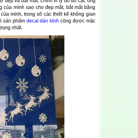
 đẹp và bắt mắt, chính vì lý do đó các ông
ng của mình sao cho đẹp mắt, bắt mắt bằng
của mình, trong số các thiết kế không gian
đó sản phẩm
decal dán kính
cũng được mặc
trọng nhất.