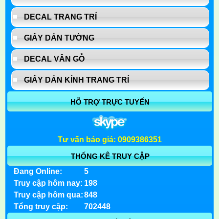
DECAL TRANG TRÍ
GIẤY DÁN TƯỜNG
DECAL VÂN GỖ
GIẤY DÁN KÍNH TRANG TRÍ
HỖ TRỢ TRỰC TUYẾN
Tư vấn báo giá: 0909386351
THỐNG KÊ TRUY CẬP
Đang Online:
5
Truy cập hôm nay:
198
Truy cập hôm qua:
848
Tổng truy cập:
702448