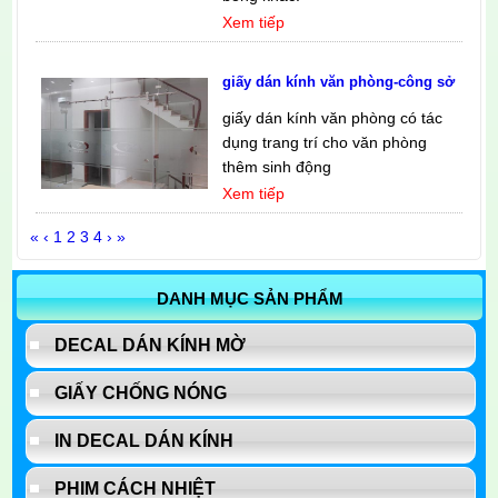
Xem tiếp
giấy dán kính văn phòng-công sở
giấy dán kính văn phòng có tác
dụng trang trí cho văn phòng
thêm sinh động
Xem tiếp
«
‹
1
2
3
4
›
»
DANH MỤC SẢN PHẨM
DECAL DÁN KÍNH MỜ
GIẤY CHỐNG NÓNG
IN DECAL DÁN KÍNH
PHIM CÁCH NHIỆT