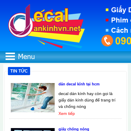
TIN TỨC
dán decal kính tại hcm
decal dán kính hay còn gọi là
giấy dán kính dùng để trang trí
và chống nóng
Xem tiếp
giấy chống nóng