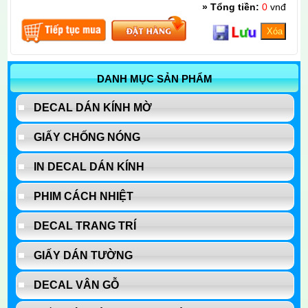
» Tổng tiền:
0
vnđ
DANH MỤC SẢN PHẨM
DECAL DÁN KÍNH MỜ
GIẤY CHỐNG NÓNG
IN DECAL DÁN KÍNH
PHIM CÁCH NHIỆT
DECAL TRANG TRÍ
GIẤY DÁN TƯỜNG
DECAL VÂN GỖ