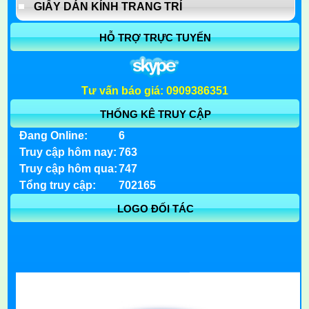
GIẤY DÁN KÍNH TRANG TRÍ
HỖ TRỢ TRỰC TUYẾN
Tư vấn báo giá: 0909386351
THỐNG KÊ TRUY CẬP
Đang Online:
6
Truy cập hôm nay:
763
Truy cập hôm qua:
747
Tổng truy cập:
702165
LOGO ĐỐI TÁC