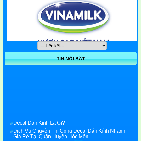
TIN NỔI BẬT
Decal Dán Kính Là Gì?
Dịch Vụ Chuyên Thi Công Decal Dán Kính Nhanh
Giá Rẻ Tại Quận Huyện Hóc Môn