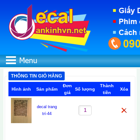
THÔNG TIN GIỎ HÀNG
Đơn
Thành
Hình ảnh
Sản phẩm
Số lượng
Xóa
giá
tiền
decal trang
0
0
trí-44
Vui lòng click nút Lưu sau khi cập nhật số lượng.