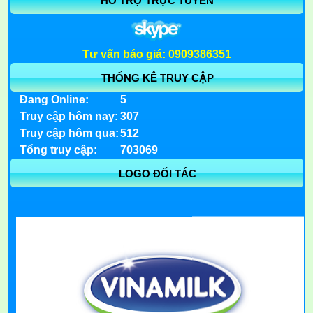
HỖ TRỢ TRỰC TUYẾN
Tư vấn báo giá: 0909386351
THỐNG KÊ TRUY CẬP
Đang Online:
5
Truy cập hôm nay:
307
Truy cập hôm qua:
512
Tổng truy cập:
703069
LOGO ĐỐI TÁC