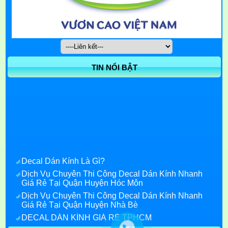
TIN NỔI BẬT
Decal Dán Kính Là Gì?
Dịch Vụ Chuyên Thi Công Decal Dán Kính Nhanh
Giá Rẻ Tại Quận Huyện Hóc Môn
Dịch Vụ Chuyên Thi Công Decal Dán Kính Nhanh
Giá Rẻ Tại Quận Huyện Nhà Bè
DECAL DÁN KÍNH GIÁ RẺ TPHCM
Decal Dán Kính Giá Rẻ quận 7