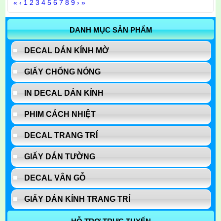
«
‹
1
2
3
4
5
6
7
8
9
›
»
DANH MỤC SẢN PHẨM
DECAL DÁN KÍNH MỜ
GIẤY CHỐNG NÓNG
IN DECAL DÁN KÍNH
PHIM CÁCH NHIỆT
DECAL TRANG TRÍ
GIẤY DÁN TƯỜNG
DECAL VÂN GỖ
GIẤY DÁN KÍNH TRANG TRÍ