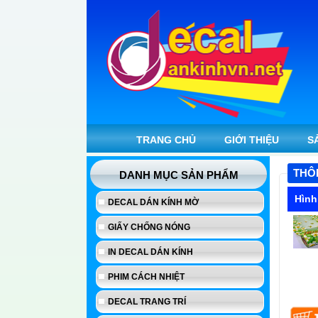
TRANG CHỦ
GIỚI THIỆU
S
THÔ
DANH MỤC SẢN PHẨM
Hình
DECAL DÁN KÍNH MỜ
GIẤY CHỐNG NÓNG
IN DECAL DÁN KÍNH
Vui lò
PHIM CÁCH NHIỆT
DECAL TRANG TRÍ