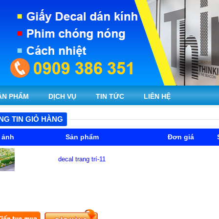
ẢN PHẨM
DỊCH VỤ
TIN TỨC
LIÊN HỆ
NG TIN GIỎ HÀNG
 ảnh
Sản phẩm
Đơn giá
decal trang trí-11
0
ng click nút Lưu sau khi cập nhật số lượng.