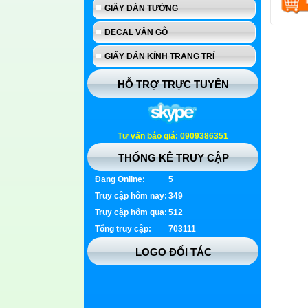
GIẤY DÁN TƯỜNG
DECAL VÂN GỖ
GIẤY DÁN KÍNH TRANG TRÍ
HỖ TRỢ TRỰC TUYẾN
Tư vấn báo giá: 0909386351
THỐNG KÊ TRUY CẬP
Đang Online:
5
Truy cập hôm nay:
349
Truy cập hôm qua:
512
Tổng truy cập:
703111
LOGO ĐỐI TÁC