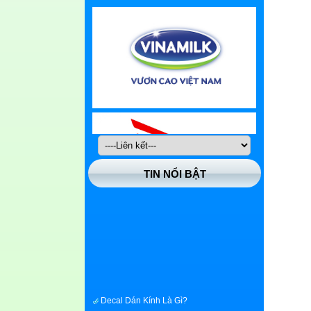
TIN NỔI BẬT
Decal Dán Kính Là Gì?
Dịch Vụ Chuyên Thi Công Decal Dán