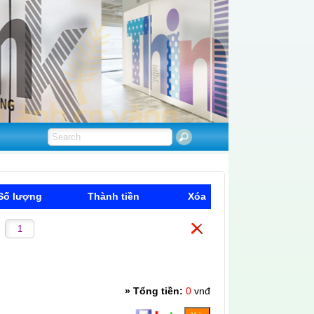
Số lượng
Thành tiền
Xóa
0
» Tổng tiền:
0
vnđ