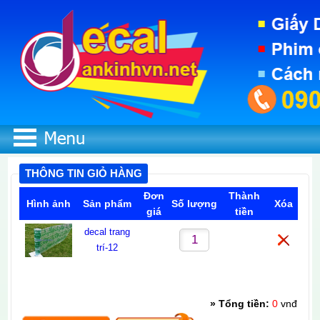
THÔNG TIN GIỎ HÀNG
Đơn
Thành
Hình ảnh
Sản phẩm
Số lượng
Xóa
giá
tiền
decal trang
0
0
trí-12
Vui lòng click nút Lưu sau khi cập nhật số lượng.
» Tổng tiền:
0
vnđ