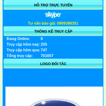
HỖ TRỢ TRỰC TUYẾN
Tư vấn báo giá: 0909386351
THỐNG KÊ TRUY CẬP
Đang Online:
6
Truy cập hôm nay:
255
Truy cập hôm qua:
747
Tổng truy cập:
701657
LOGO ĐỐI TÁC