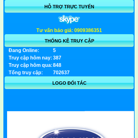
HỖ TRỢ TRỰC TUYẾN
Tư vấn báo giá: 0909386351
THỐNG KÊ TRUY CẬP
Đang Online:
5
Truy cập hôm nay:
387
Truy cập hôm qua:
848
Tổng truy cập:
702637
LOGO ĐỐI TÁC