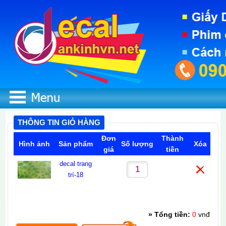
THÔNG TIN GIỎ HÀNG
Đơn
Thành
Hình ảnh
Sản phẩm
Số lượng
Xóa
giá
tiền
decal trang
0
0
trí-18
Vui lòng click nút Lưu sau khi cập nhật số lượng.
» Tổng tiền:
0
vnđ