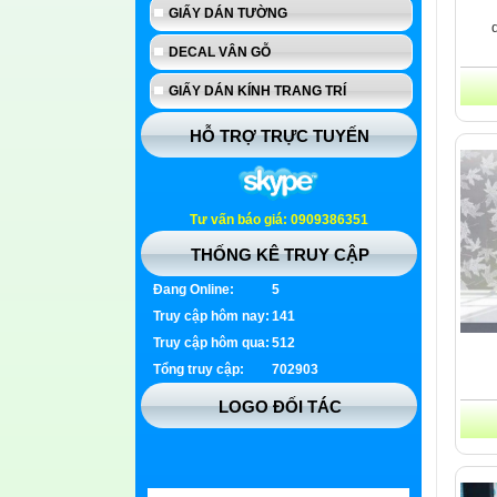
GIẤY DÁN TƯỜNG
DECAL VÂN GỖ
GIẤY DÁN KÍNH TRANG TRÍ
HỖ TRỢ TRỰC TUYẾN
Tư vấn báo giá: 0909386351
THỐNG KÊ TRUY CẬP
Đang Online:
5
Truy cập hôm nay:
141
Truy cập hôm qua:
512
Tổng truy cập:
702903
LOGO ĐỐI TÁC