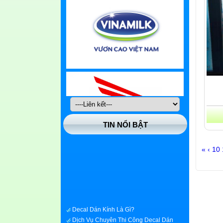
TIN NỔI BẬT
«
‹
10
Decal Dán Kính Là Gì?
Dịch Vụ Chuyên Thi Công Decal Dán
Kính Nhanh Giá Rẻ Tại Quận Huyện Hóc