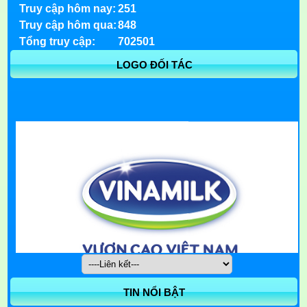
Truy cập hôm nay:
251
Truy cập hôm qua:
848
Tổng truy cập:
702501
LOGO ĐỐI TÁC
TIN NỔI BẬT