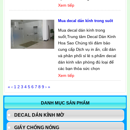
Xem tiếp
Mua decal dán kính trong suốt
Mua decal dán kính trong
suốt,Trung tâm Decal Dán Kính
Hoa Sao Chúng tôi đảm bảo
cung cấp Dịch vụ in ấn, cắt dán
và phân phối sỉ lẻ s.phẩm decal
dán kính văn phòng đủ loại để
các bạn thỏa sức chọn
Xem tiếp
«
‹
1
2
3
4
5
6
7
8
9
›
»
DANH MỤC SẢN PHẨM
DECAL DÁN KÍNH MỜ
GIẤY CHỐNG NÓNG