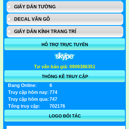
GIẤY DÁN TƯỜNG
DECAL VÂN GỖ
GIẤY DÁN KÍNH TRANG TRÍ
HỖ TRỢ TRỰC TUYẾN
Tư vấn báo giá: 0909386351
THỐNG KÊ TRUY CẬP
Đang Online:
6
Truy cập hôm nay:
774
Truy cập hôm qua:
747
Tổng truy cập:
702176
LOGO ĐỐI TÁC