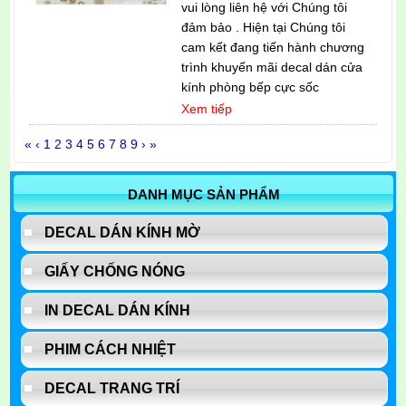
vui lòng liên hệ với Chúng tôi
đảm bảo . Hiện tại Chúng tôi
cam kết đang tiến hành chương
trình khuyến mãi decal dán cửa
kính phòng bếp cực sốc
Xem tiếp
«
‹
1
2
3
4
5
6
7
8
9
›
»
DANH MỤC SẢN PHẨM
DECAL DÁN KÍNH MỜ
GIẤY CHỐNG NÓNG
IN DECAL DÁN KÍNH
PHIM CÁCH NHIỆT
DECAL TRANG TRÍ