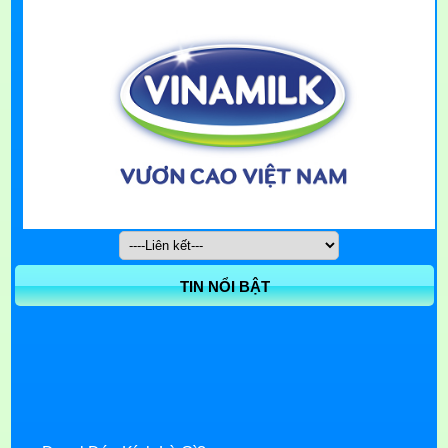
TIN NỔI BẬT
Decal Dán Kính Là Gì?