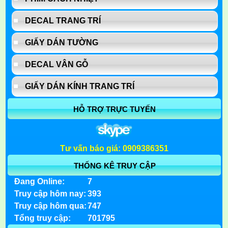
DECAL TRANG TRÍ
GIẤY DÁN TƯỜNG
DECAL VÂN GỖ
GIẤY DÁN KÍNH TRANG TRÍ
HỖ TRỢ TRỰC TUYẾN
Tư vấn báo giá: 0909386351
THỐNG KÊ TRUY CẬP
Đang Online:
7
Truy cập hôm nay:
393
Truy cập hôm qua:
747
Tổng truy cập:
701795