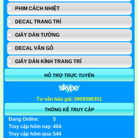
PHIM CÁCH NHIỆT
DECAL TRANG TRÍ
GIẤY DÁN TƯỜNG
DECAL VÂN GỖ
GIẤY DÁN KÍNH TRANG TRÍ
HỖ TRỢ TRỰC TUYẾN
Tư vấn báo giá: 0909386351
THỐNG KÊ TRUY CẬP
Đang Online:
5
Truy cập hôm nay:
404
Truy cập hôm qua:
544