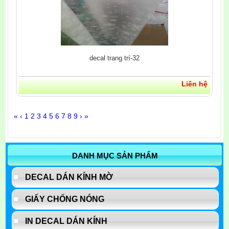
decal trang trí-32
Liên hệ
«
‹
1
2
3
4
5
6
7
8
9
›
»
DANH MỤC SẢN PHẨM
DECAL DÁN KÍNH MỜ
GIẤY CHỐNG NÓNG
IN DECAL DÁN KÍNH