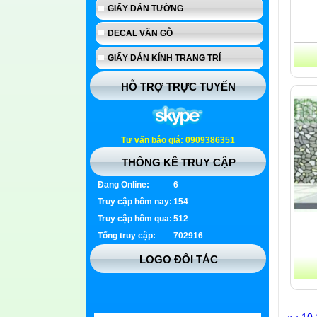
GIẤY DÁN TƯỜNG
DECAL VÂN GỖ
GIẤY DÁN KÍNH TRANG TRÍ
HỖ TRỢ TRỰC TUYẾN
Tư vấn báo giá: 0909386351
THỐNG KÊ TRUY CẬP
Đang Online:
6
Truy cập hôm nay:
154
Truy cập hôm qua:
512
Tổng truy cập:
702916
LOGO ĐỐI TÁC
«
‹
10