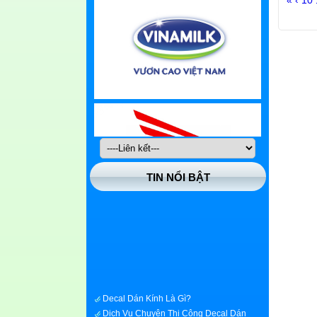
TIN NỔI BẬT
Decal Dán Kính Là Gì?
Dịch Vụ Chuyên Thi Công Decal Dán
Kính Nhanh Giá Rẻ Tại Quận Huyện Hóc